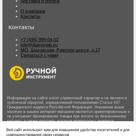
Доставка и оплата
О компании
Контакты
Контакты
+7 (495) 999-04-02
info@diamsnab.su
МО, Шаховская, Рижское шоссе, д.17
Связаться с нами
Информация на сайте носит справочный характер и не является
публичной офертой, определяемой положениями Статьи 437
Гражданского кодекса Российской Федерации. Указанное выше
наличие в нашем интернет-магазине является ориентировочным и
не учитывает бронирование товара при оплате по безналичному
расчету, а также продажи, которые произошли с момента
последнего обновления данных. Вы можете оставить заявку на
резерв товара оформив заказ на сайте. Бронирование товара
Веб-сайт использует куки для повышения удобства посетителей и для
осуществляется после подтверждения заказа менеджером.
совершенствования своих сервисов