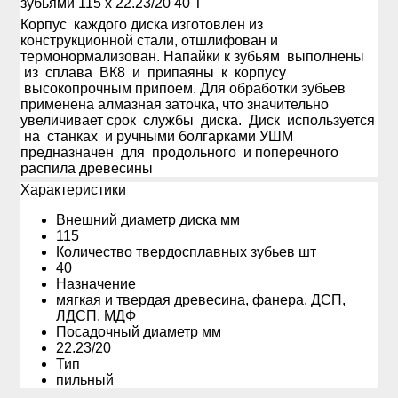
зубьями 115 х 22.23/20 40 Т
Корпус каждого диска изготовлен из
конструкционной стали, отшлифован и
термонормализован. Напайки к зубьям выполнены
из сплава ВК8 и припаяны к корпусу
высокопрочным припоем. Для обработки зубьев
применена алмазная заточка, что значительно
увеличивает срок службы диска. Диск используется
на станках и ручными болгарками УШМ
предназначен для продольного и поперечного
распила древесины
Xарактеристики
Внешний диаметр диска мм
115
Количество твердосплавных зубьев шт
40
Назначение
мягкая и твердая древесина, фанера, ДСП,
ЛДСП, МДФ
Посадочный диаметр мм
22.23/20
Тип
пильный