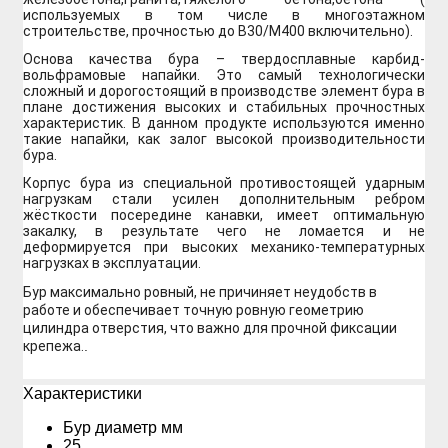
используемых в том числе в многоэтажном
строительстве, прочностью до В30/М400 включительно).
Основа качества бура – твердосплавные карбид-
вольфрамовые напайки. Это самый технологически
сложный и дорогостоящий в производстве элемент бура в
плане достижения высоких и стабильных прочностных
характеристик. В данном продукте используются именно
такие напайки, как залог высокой производительности
бура.
Корпус бура из специальной противостоящей ударным
нагрузкам стали усилен дополнительным ребром
жёсткости посередине канавки, имеет оптимальную
закалку, в результате чего не ломается и не
деформируется при высоких механико-температурных
нагрузках в эксплуатации.
Бур максимально ровный, не причиняет неудобств в
работе и обеспечивает точную ровную геометрию
цилиндра отверстия, что важно для прочной фиксации
крепежа.
.
Xарактеристики
Бур диаметр мм
25