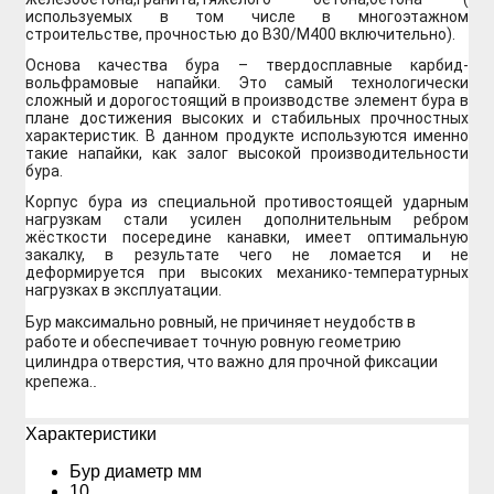
используемых в том числе в многоэтажном
строительстве, прочностью до В30/М400 включительно).
Основа качества бура – твердосплавные карбид-
вольфрамовые напайки. Это самый технологически
сложный и дорогостоящий в производстве элемент бура в
плане достижения высоких и стабильных прочностных
характеристик. В данном продукте используются именно
такие напайки, как залог высокой производительности
бура.
Корпус бура из специальной противостоящей ударным
нагрузкам стали усилен дополнительным ребром
жёсткости посередине канавки, имеет оптимальную
закалку, в результате чего не ломается и не
деформируется при высоких механико-температурных
нагрузках в эксплуатации.
Бур максимально ровный, не причиняет неудобств в
работе и обеспечивает точную ровную геометрию
цилиндра отверстия, что важно для прочной фиксации
крепежа.
.
Xарактеристики
Бур диаметр мм
10