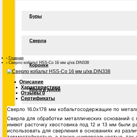
Буры
Сверла
Главная
Сверло кобальт HSS-Со 16 мм ц/хв.DIN338
Коронки
Описание
Характеристики
Круги и диски
Отзывы
0
Сертификаты
Сверло 16.0х178 мм кобальтосодержащие по метал
Фрезы
Сверла для обработки металлических оснований с
имеют расточку хвостовика под 12 и 13 мм были р
использовать для сверления в основаниях из разл
термостойкостью, а также универсальностью, так 