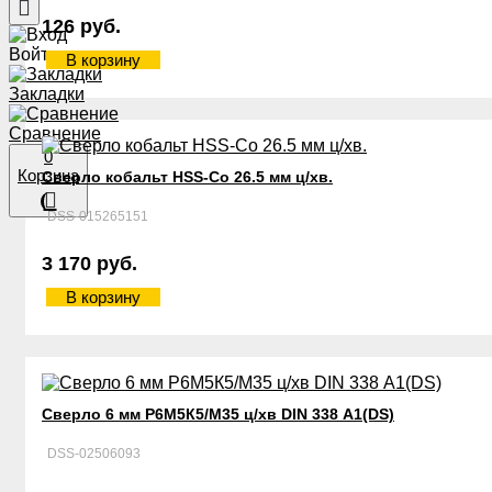
126 руб.
Войти
В корзину
Закладки
Сравнение
0
Корзина
Сверло кобальт HSS-Со 26.5 мм ц/хв.
DSS-015265151
3 170 руб.
В корзину
Сверло 6 мм Р6М5К5/М35 ц/хв DIN 338 А1(DS)
DSS-02506093