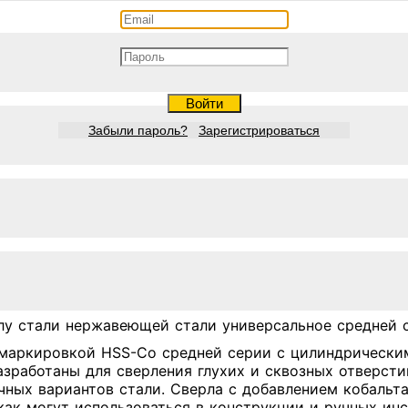
Войти
Забыли пароль?
Зарегистрироваться
лу стали нержавеющей стали универсальное средней 
 маркировкой HSS-Co средней серии с цилиндрическим
азработаны для сверления глухих и сквозных отверст
ичных вариантов стали. Сверла с добавлением кобальт
как могут использоваться в конструкции и ручных ин