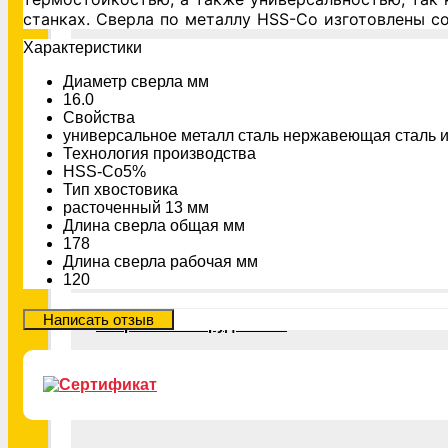
Ключи и биты
станках. Сверла по металлу HSS-Co изготовлены с
Xарактеристики
Диаметр сверла мм
Шлифовальный инструмент
16.0
Свойства
универсальное металл сталь нержавеющая сталь и 
Технология производства
Резьбонарезной инструмент
HSS-Co5%
Тип хвостовика
расточенный 13 мм
Длина сверла общая мм
178
Измерительный инструмент
Длина сверла рабочая мм
120
Сварочное оборудование
Расходные материалы