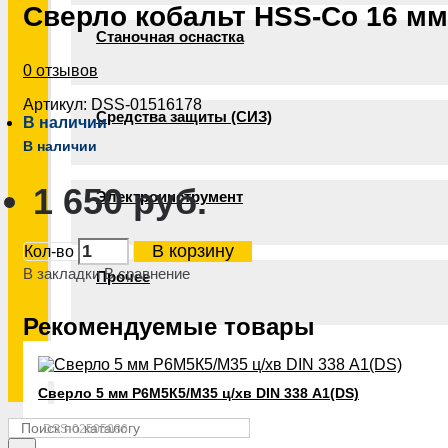
Сверло кобальт HSS-Со 16 мм
Станочная оснастка
0 отзывов
Артикул:
DSS-01516178
Средства защиты (СИЗ)
В наличии
В наличии
1 650 руб.
Электроинструмент
В корзину
Кол-во
В закладки
В сравнение
Прочее
Рекомендуемые товары
Сверло 5 мм Р6М5К5/М35 ц/хв DIN 338 А1(DS)
DSS-02505086