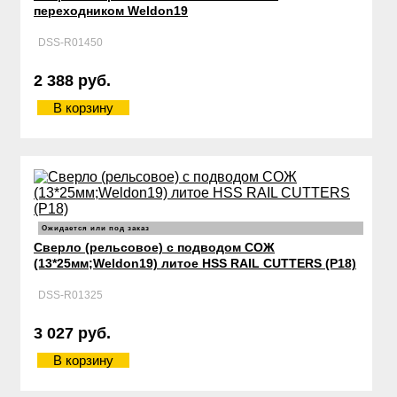
переходником Weldon19
DSS-R01450
2 388 руб.
В корзину
Ожидается или под заказ
Сверло (рельсовое) с подводом СОЖ
(13*25мм;Weldon19) литое HSS RAIL CUTTERS (Р18)
DSS-R01325
3 027 руб.
В корзину