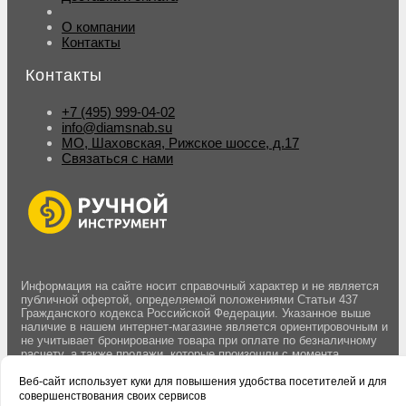
О компании
Контакты
Контакты
+7 (495) 999-04-02
info@diamsnab.su
МО, Шаховская, Рижское шоссе, д.17
Связаться с нами
Информация на сайте носит справочный характер и не является
публичной офертой, определяемой положениями Статьи 437
Гражданского кодекса Российской Федерации. Указанное выше
наличие в нашем интернет-магазине является ориентировочным и
не учитывает бронирование товара при оплате по безналичному
расчету, а также продажи, которые произошли с момента
последнего обновления данных. Вы можете оставить заявку на
резерв товара оформив заказ на сайте. Бронирование товара
Веб-сайт использует куки для повышения удобства посетителей и для
осуществляется после подтверждения заказа менеджером.
совершенствования своих сервисов