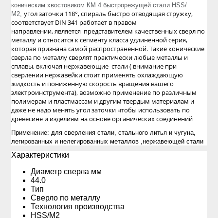
коническим хвостовиком КМ 4 быстрорежущей стали HSS/
угол заточки 118°, спираль быстро отводящая стружку,
М2,
соответствует DIN 341 работает в правом
направлении, является представителем качественных сверл по
металлу и относится к сегменту класса удлиненной серия,
которая признана самой распространенной. Такие конические
сверла по металлу сверлят практически любые металлы и
сплавы, включая нержавеющие стали ( внимание при
сверлении нержавейки стоит применять охлаждающую
жидкость и пониженную скорость вращения вашего
электроинструмента), возможно применение по различным
полимерам и пластмассам и другим твердым материалам и
даже не надо менять угол заточки чтобы использовать по
древесине и изделиям на основе органических соединений
Применение: для сверления стали, стального литья и чугуна,
легированных и нелегированных металлов ,нержавеющей стали
Xарактеристики
Диаметр сверла мм
44.0
Тип
Сверло по металлу
Технология производства
HSS/М2