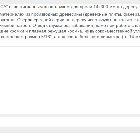
ИСА" с шестигранным хвостовиком для дрели 14х300 мм
по дереву.
материалах из производных древесины (древесные плиты, фанера, 
угости. Сверла средней серии по дереву используют не только с 
ной патрон. Отвод стружки без забивания, даже при работе с вл
ие кромки и плавная режущая кромка. из высококачественной угл
составляет размер 5/16", а для сверл большего диаметра (от 14 м