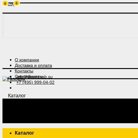
0
0
О компании
Доставка и оплата
Контакты
Сертификаты
info@diamsnab.su
+7 (495) 999-04-02
Каталог
Каталог