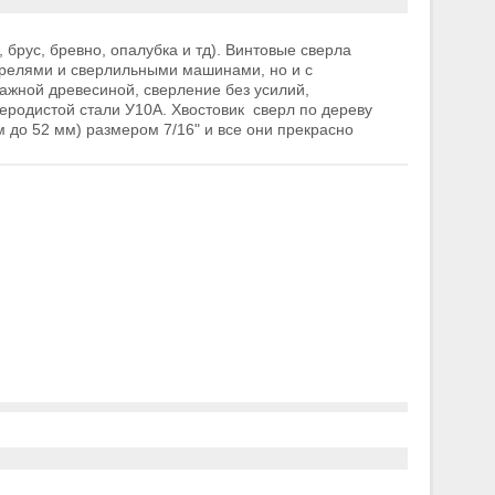
брус, бревно, опалубка и тд). Винтовые сверла
дрелями и сверлильными машинами, но и с
ажной древесиной, сверление без усилий,
еродистой стали У10А. Хвостовик сверл по дереву
м до 52 мм) размером 7/16" и все они прекрасно