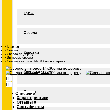
Буры
Сверла
Главная
Сверла
Коронки
Сверла по дереву
Винтовые сверла
Сверло винтовое 14х300 мм по дереву
Круги и диски
Фрезы
Описание
Характеристики
Отзывы
0
Сертификаты