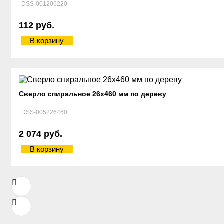
DSS-001206220
112 руб.
В корзину
Сверло спиральное 26х460 мм по дереву
DSS-005226460
2 074 руб.
В корзину