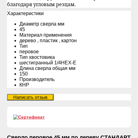
благодаря угловым резцам.
Xарактеристики
Диаметр сверла мм
45
Материал применения
дерево , пластик , картон
Тип
перовое
Тип хвостовика
шестигранный 1/4HEX-E
Длина сверла общая мм
150
Производитель
КНР
Сверло перовое 45 мм по дереву СТАНДАРТ