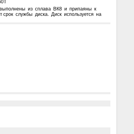
60Т
ям выполнены из сплава ВК8 и припаяны к
ет срок службы диска. Диск используется на