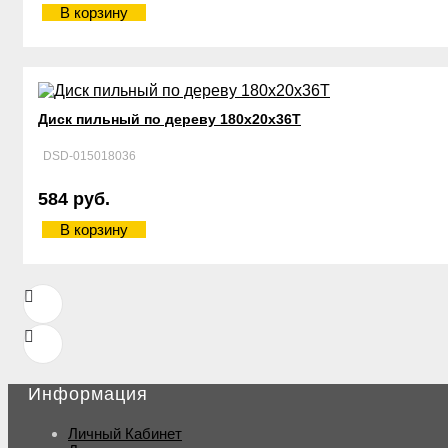
В корзину
Диск пильный по дереву 180х20х36Т
DSD-015018036
584 руб.
В корзину
Информация
Личный Кабинет