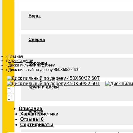
Буры
Сверла
Главная
Круги и диски
Коронки
Диски пильные по дереву
Диск пильный по дереву 450Х50/32 60Т
Круги и диски
Описание
Фрезы
Характеристики
Отзывы
0
Сертификаты