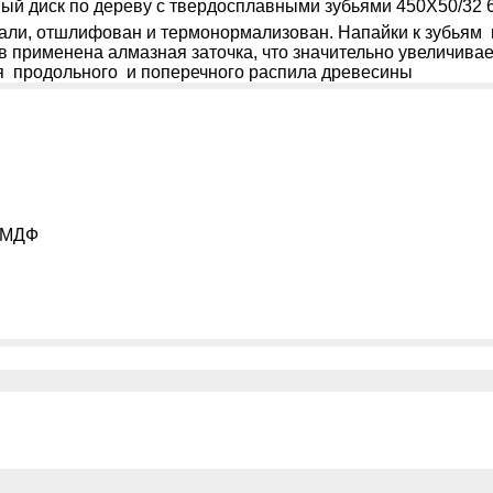
ный диск по дереву с твердосплавными зубьями 450Х50/32 
 стали, отшлифован и термонормализован. Напайки к зубь
 применена алмазная заточка, что значительно увеличива
 продольного и поперечного распила древесины
, МДФ