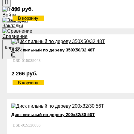
386 руб.
Войти
В корзину
Закладки
Сравнение
0
Корзина
Диск пильный по дереву 350Х50/32 48Т
DSD-015035048
2 266 руб.
В корзину
Диск пильный по дереву 200х32/30 56Т
DSD-015120056