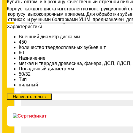
Ключи и биты
Купить оптом и в розницу качественный отрезной пиль
Корпус каждого диска изготовлен из конструкционной
корпусу высокопрочным припоем. Для обработки зубьев
станках и ручными болгарками УШМ предназначен для
Шлифовальный инструмент
Xарактеристики
Внешний диаметр диска мм
450
Количество твердосплавных зубьев шт
Резьбонарезной инструмент
60
Назначение
мягкая и твердая древесина, фанера, ДСП, ЛДСП
Посадочный диаметр мм
Измерительный инструмент
50/32
Тип
пильный
Сварочное оборудование
Расходные материалы