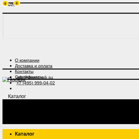
0
0
О компании
Доставка и оплата
Контакты
Сертификаты
info@diamsnab.su
+7 (495) 999-04-02
Каталог
Каталог