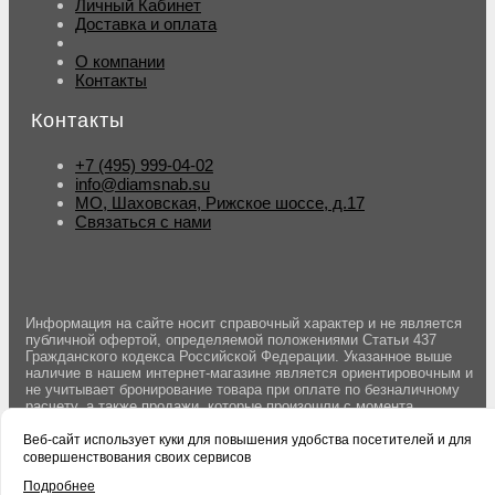
Личный Кабинет
Доставка и оплата
О компании
Контакты
Контакты
+7 (495) 999-04-02
info@diamsnab.su
МО, Шаховская, Рижское шоссе, д.17
Связаться с нами
Информация на сайте носит справочный характер и не является
публичной офертой, определяемой положениями Статьи 437
Гражданского кодекса Российской Федерации. Указанное выше
наличие в нашем интернет-магазине является ориентировочным и
не учитывает бронирование товара при оплате по безналичному
расчету, а также продажи, которые произошли с момента
последнего обновления данных. Вы можете оставить заявку на
резерв товара оформив заказ на сайте. Бронирование товара
Веб-сайт использует куки для повышения удобства посетителей и для
осуществляется после подтверждения заказа менеджером.
совершенствования своих сервисов
Подробнее
© 2004-2026 DS Ручной инструмент.
Политика конфиденциальности