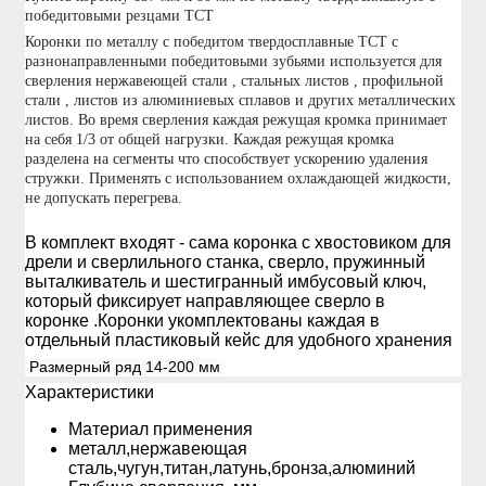
победитовыми резцами ТСТ
Коронки по металлу с победитом твердосплавные ТСТ с
разнонаправленными победитовыми зубьями
используется для
сверления нержавеющей стали , стальных листов , профильной
стали , листов из алюминиевых сплавов и других металлических
листов. Во время сверления каждая режущая кромка принимает
на себя 1/3 от общей нагрузки. Каждая режущая кромка
разделена на сегменты что способствует ускорению удаления
стружки. Применять с использованием охлаждающей жидкости,
не допускать перегрева.
В комплект входят - сама коронка с хвостовиком для
дрели и сверлильного станка, сверло, пружинный
выталкиватель и шестигранный имбусовый ключ,
который фиксирует направляющее сверло в
коронке
.Коронки укомплектованы каждая в
отдельный пластиковый кейс для удобного хранения
Размерный ряд 14-200 мм
Xарактеристики
Материал применения
металл,нержавеющая
сталь,чугун,титан,латунь,бронза,алюминий