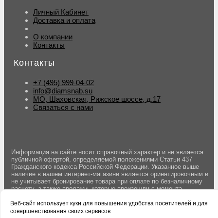
Личный Кабинет
Доставка и оплата
О компании
Контакты
Контакты
+7 (495) 999-04-02
info@diamsnab.su
МО, Шаховская, Рижское шоссе, д.17
Связаться с нами
Информация на сайте носит справочный характер и не является
публичной офертой, определяемой положениями Статьи 437
Гражданского кодекса Российской Федерации. Указанное выше
наличие в нашем интернет-магазине является ориентировочным и
не учитывает бронирование товара при оплате по безналичному
расчету, а также продажи, которые произошли с момента
последнего обновления данных. Вы можете оставить заявку на
резерв товара оформив заказ на сайте. Бронирование товара
Веб-сайт использует куки для повышения удобства посетителей и для
осуществляется после подтверждения заказа менеджером.
совершенствования своих сервисов