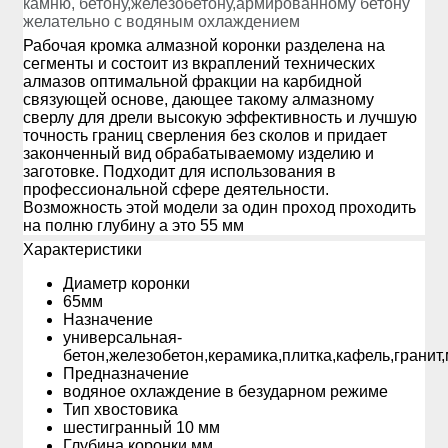
камню, бетону,железобетону,армированному бетону
желательно с водяным охлаждением
Рабочая кромка алмазной коронки разделена на
сегменты и состоит из вкраплений технических
алмазов оптимальной фракции на карбидной
связующей основе, дающее такому алмазному
сверлу для дрели высокую эффективность и лучшую
точность границ сверления без сколов и придает
законченный вид обрабатываемому изделию и
заготовке. Подходит для использования в
профессиональной сфере деятельности.
Возможность этой модели за один проход проходить
на полню глубину а это 55 мм
Xарактеристики
Диаметр коронки
65мм
Назначение
универсальная-
бетон,железобетон,керамика,плитка,кафель,гранит
Предназначение
водяное охлаждение в безударном режиме
Тип хвостовика
шестигранный 10 мм
Глубина коронки мм