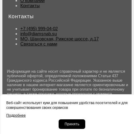
О компании
Контакты
Контакты
+7 (495) 999-04-02
info@diamsnab.su
МО, Шаховская, Рижское шоссе, д.17
Связаться с нами
Информация на сайте носит справочный характер и не является
публичной офертой, определяемой положениями Статьи 437
Гражданского кодекса Российской Федерации. Указанное выше
наличие в нашем интернет-магазине является ориентировочным и
не учитывает бронирование товара при оплате по безналичному
расчету, а также продажи, которые произошли с момента
последнего обновления данных. Вы можете оставить заявку на
резерв товара оформив заказ на сайте. Бронирование товара
Веб-сайт использует куки для повышения удобства посетителей и для
осуществляется после подтверждения заказа менеджером.
совершенствования своих сервисов
Подробнее
© 2004-2026 DS Ручной инструмент.
Политика конфиденциальности
сайта.
Принять