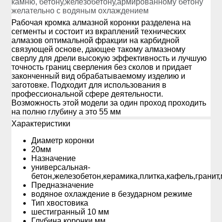
камню, бетону,железобетону,армированному бетону
желательно с водяным охлаждением
Рабочая кромка алмазной коронки разделена на
сегменты и состоит из вкраплений технических
алмазов оптимальной фракции на карбидной
связующей основе, дающее такому алмазному
сверлу для дрели высокую эффективность и лучшую
точность границ сверления без сколов и придает
законченный вид обрабатываемому изделию и
заготовке. Подходит для использования в
профессиональной сфере деятельности.
Возможность этой модели за один проход проходить
на полню глубину а это 55 мм
Xарактеристики
Диаметр коронки
20мм
Назначение
универсальная-
бетон,железобетон,керамика,плитка,кафель,гранит
Предназначение
водяное охлаждение в безударном режиме
Тип хвостовика
шестигранный 10 мм
Глубина коронки мм