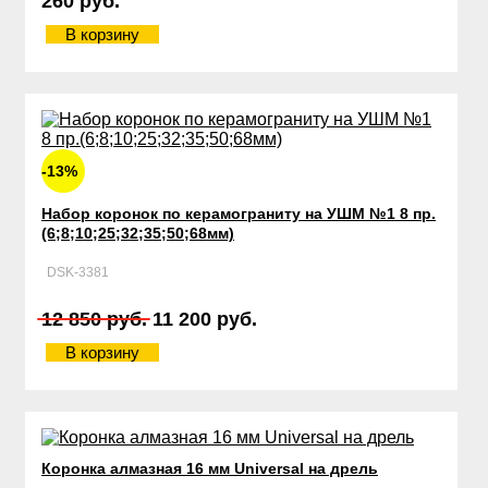
260 руб.
В корзину
-13%
Набор коронок по керамограниту на УШМ №1 8 пр.
(6;8;10;25;32;35;50;68мм)
DSK-3381
12 850 руб.
11 200 руб.
В корзину
Коронка алмазная 16 мм Universal на дрель