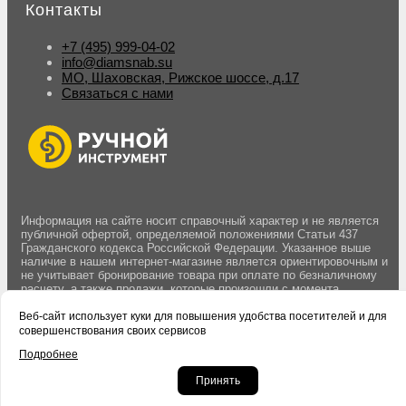
Контакты
+7 (495) 999-04-02
info@diamsnab.su
МО, Шаховская, Рижское шоссе, д.17
Связаться с нами
Информация на сайте носит справочный характер и не является
публичной офертой, определяемой положениями Статьи 437
Гражданского кодекса Российской Федерации. Указанное выше
наличие в нашем интернет-магазине является ориентировочным и
не учитывает бронирование товара при оплате по безналичному
расчету, а также продажи, которые произошли с момента
последнего обновления данных. Вы можете оставить заявку на
резерв товара оформив заказ на сайте. Бронирование товара
Веб-сайт использует куки для повышения удобства посетителей и для
осуществляется после подтверждения заказа менеджером.
совершенствования своих сервисов
Подробнее
© 2004-2026 DS Ручной инструмент.
Политика конфиденциальности
сайта.
Принять