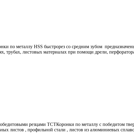
ки по металлу HSS быстрорез со средним зубом предназначены д
ях, трубах, листовых материалах при помощи дрели, перфоратора
с победитовыми резцами ТСТКоронки по металлу с победитом т
ьных листов , профильной стали , листов из алюминиевых сплав