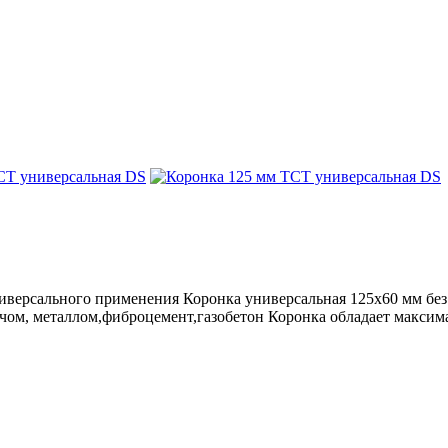
иверсального применения Коронка универсальная 125х60 мм без
ичом, металлом,фиброцемент,газобетон Коронка обладает макси