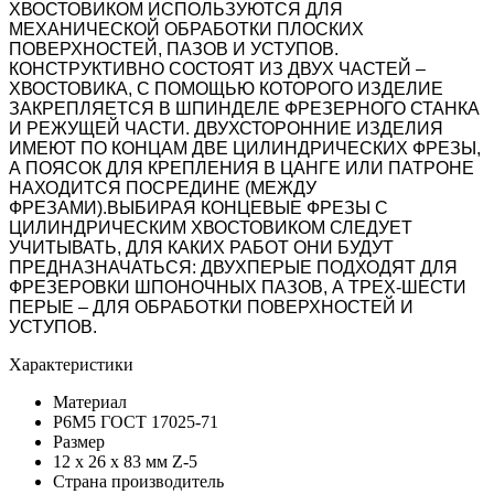
ХВОСТОВИКОМ ИСПОЛЬЗУЮТСЯ ДЛЯ
МЕХАНИЧЕСКОЙ ОБРАБОТКИ ПЛОСКИХ
ПОВЕРХНОСТЕЙ, ПАЗОВ И УСТУПОВ.
КОНСТРУКТИВНО СОСТОЯТ ИЗ ДВУХ ЧАСТЕЙ –
ХВОСТОВИКА, С ПОМОЩЬЮ КОТОРОГО ИЗДЕЛИЕ
ЗАКРЕПЛЯЕТСЯ В ШПИНДЕЛЕ ФРЕЗЕРНОГО СТАНКА
И РЕЖУЩЕЙ ЧАСТИ. ДВУХСТОРОННИЕ ИЗДЕЛИЯ
ИМЕЮТ ПО КОНЦАМ ДВЕ ЦИЛИНДРИЧЕСКИХ ФРЕЗЫ,
А ПОЯСОК ДЛЯ КРЕПЛЕНИЯ В ЦАНГЕ ИЛИ ПАТРОНЕ
НАХОДИТСЯ ПОСРЕДИНЕ (МЕЖДУ
ФРЕЗАМИ).ВЫБИРАЯ КОНЦЕВЫЕ ФРЕЗЫ С
ЦИЛИНДРИЧЕСКИМ ХВОСТОВИКОМ СЛЕДУЕТ
УЧИТЫВАТЬ, ДЛЯ КАКИХ РАБОТ ОНИ БУДУТ
ПРЕДНАЗНАЧАТЬСЯ: ДВУХПЕРЫЕ ПОДХОДЯТ ДЛЯ
ФРЕЗЕРОВКИ ШПОНОЧНЫХ ПАЗОВ, А ТРЕХ-ШЕСТИ
ПЕРЫЕ – ДЛЯ ОБРАБОТКИ ПОВЕРХНОСТЕЙ И
УСТУПОВ.
Xарактеристики
Материал
Р6М5 ГОСТ 17025-71
Размер
12 х 26 х 83 мм Z-5
Страна производитель