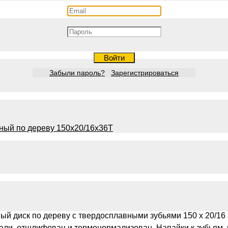
Войти
Забыли пароль?
Зарегистрироваться
ый диск по дереву с твердосплавными зубьями 150 х 20/16
 стали, отшлифован и термонормализован. Напайки к зубь