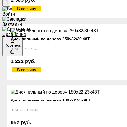
2 585 руб.
В корзину
Войти
Закладки
Сравнение
Диск пильный по дереву 250х32/30 48Т
0
Корзина
DSD-015025048
1 222 руб.
В корзину
Диск пильный по дереву 180х22.23х48Т
DSD-015118048
652 руб.