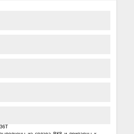
 36Т
ям выполнены из сплава ВК8 и припаяны к