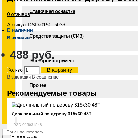
Станочная оснастка
0 отзывов
Артикул:
DSD-015015036
В наличии
Средства защиты (СИЗ)
В наличии
488 руб.
Электроинструмент
В корзину
Кол-во
В закладки
В сравнение
Прочее
Рекомендуемые товары
Диск пильный по дереву 315х30 48Т
DSD-015031548