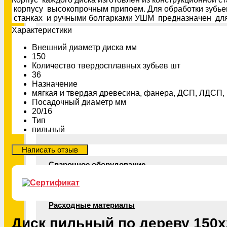
Ключи и биты
корпусу высокопрочным припоем. Для обработки зубьев
станках и ручными болгарками УШМ предназначен для
Xарактеристики
Шлифовальный инструмент
Внешний диаметр диска мм
150
Количество твердосплавных зубьев шт
36
Резьбонарезной инструмент
Назначение
мягкая и твердая древесина, фанера, ДСП, ЛДСП
Посадочный диаметр мм
20/16
Тип
Измерительный инструмент
пильный
Сварочное оборудование
Расходные материалы
Диск пильный по дереву 150х