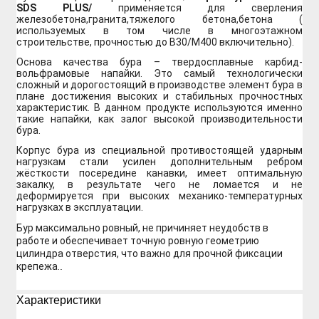
SDS PLUS/
применяется для сверления
железобетона,гранита,тяжелого бетона,бетона (
используемых в том числе в многоэтажном
строительстве, прочностью до В30/М400 включительно).
Основа качества бура – твердосплавные карбид-
вольфрамовые напайки. Это самый технологически
сложный и дорогостоящий в производстве элемент бура в
плане достижения высоких и стабильных прочностных
характеристик. В данном продукте используются именно
такие напайки, как залог высокой производительности
бура.
Корпус бура из специальной противостоящей ударным
нагрузкам стали усилен дополнительным ребром
жёсткости посередине канавки, имеет оптимальную
закалку, в результате чего не ломается и не
деформируется при высоких механико-температурных
нагрузках в эксплуатации.
Бур максимально ровный, не причиняет неудобств в
работе и обеспечивает точную ровную геометрию
цилиндра отверстия, что важно для прочной фиксации
крепежа.
.
Xарактеристики