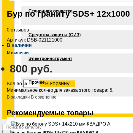
Станочная оснастка
Бур по граниту SDS+ 12х1000
0 отзывов
Средства защиты (СИЗ)
Артикул:
DSB-021121000
В наличии
В наличии
Электроинструмент
800 руб.
Прочее
В корзину
Кол-во
Минимальное кол-во для заказа этого товара: 5.
В закладки
В сравнение
Рекомендуемые товары
Бур по бетону SDS+ 14х210 мм КВАДРО А