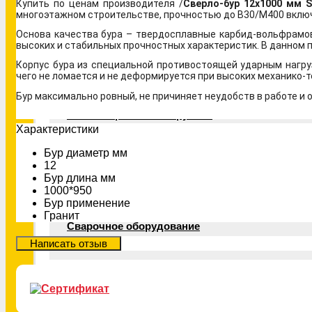
Ключи и биты
Купить по ценам производителя /
Сверло-бур 12х1000 мм 
многоэтажном строительстве, прочностью до В30/М400 включ
Основа качества бура – твердосплавные карбид-вольфрамов
высоких и стабильных прочностных характеристик. В данном п
Шлифовальный инструмент
Корпус бура из специальной противостоящей ударным нагру
чего не ломается и не деформируется при высоких механико-т
Бур максимально ровный, не причиняет неудобств в работе и
Резьбонарезной инструмент
Xарактеристики
Бур диаметр мм
12
Измерительный инструмент
Бур длина мм
1000*950
Бур применение
Гранит
Сварочное оборудование
Расходные материалы