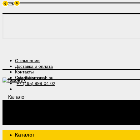
0
0
О компании
Доставка и оплата
Контакты
Сертификаты
info@diamsnab.su
+7 (495) 999-04-02
Каталог
Каталог