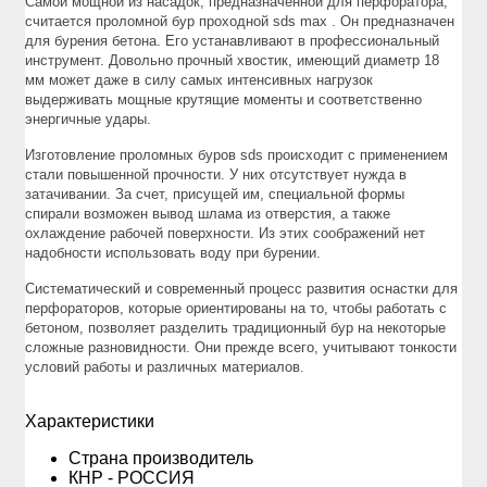
Самой мощной из насадок, предназначенной для перфоратора,
считается проломной бур проходной sds max
.
О
н предназначен
для бурения бетона. Его устанавливают в профессиональный
инструмент. Довольно прочный хвостик, имеющий диаметр 18
мм может даже в силу самых интенсивных нагрузок
выдерживать мощные крутящие моменты и соответственно
энергичные удары.
Изготовление проломных буров sds происходит с применением
стали повышенной прочности. У них отсутствует нужда в
затачивании. За счет, присущей им, специальной формы
спирали возможен вывод шлама из отверстия, а также
охлаждение рабочей поверхности. Из этих соображений нет
надобности использовать воду при бурении.
Систематический и современный процесс развития оснастки для
перфораторов, которые ориентированы на то, чтобы работать с
бетоном, позволяет разделить традиционный бур на некоторые
сложные разновидности. Они прежде всего, учитывают тонкости
условий работы и различных материалов.
Xарактеристики
Страна производитель
КНР - РОССИЯ