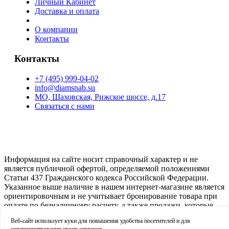
Личный Кабинет
Доставка и оплата
О компании
Контакты
Контакты
+7 (495) 999-04-02
info@diamsnab.su
МО, Шаховская, Рижское шоссе, д.17
Связаться с нами
Информация на сайте носит справочный характер и не
является публичной офертой, определяемой положениями
Статьи 437 Гражданского кодекса Российской Федерации.
Указанное выше наличие в нашем интернет-магазине является
ориентировочным и не учитывает бронирование товара при
оплате по безналичному расчету, а также продажи, которые
произошли с момента последнего обновления данных. Вы
Веб-сайт использует куки для повышения удобства посетителей и для
можете оставить заявку на резерв товара оформив заказ на