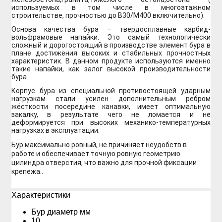
используемых в том числе в многоэтажном
строительстве, прочностью до В30/М400 включительно).
Основа качества бура – твердосплавные карбид-
вольфрамовые напайки. Это самый технологически
сложный и дорогостоящий в производстве элемент бура в
плане достижения высоких и стабильных прочностных
характеристик. В данном продукте используются именно
такие напайки, как залог высокой производительности
бура.
Корпус бура из специальной противостоящей ударным
нагрузкам стали усилен дополнительным ребром
жёсткости посередине канавки, имеет оптимальную
закалку, в результате чего не ломается и не
деформируется при высоких механико-температурных
нагрузках в эксплуатации.
Бур максимально ровный, не причиняет неудобств в
работе и обеспечивает точную ровную геометрию
цилиндра отверстия, что важно для прочной фиксации
крепежа.
.
Xарактеристики
Бур диаметр мм
10