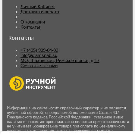
Личный Кабинет
Доставка и оплата
О компании
Контакты
Контакты
+7 (495) 999-04-02
info@diamsnab.su
МО, Шаховская, Рижское шоссе, д.17
Связаться с нами
Информация на сайте носит справочный характер и не является
публичной офертой, определяемой положениями Статьи 437
Гражданского кодекса Российской Федерации. Указанное выше
наличие в нашем интернет-магазине является ориентировочным и
не учитывает бронирование товара при оплате по безналичному
расчету, а также продажи, которые произошли с момента