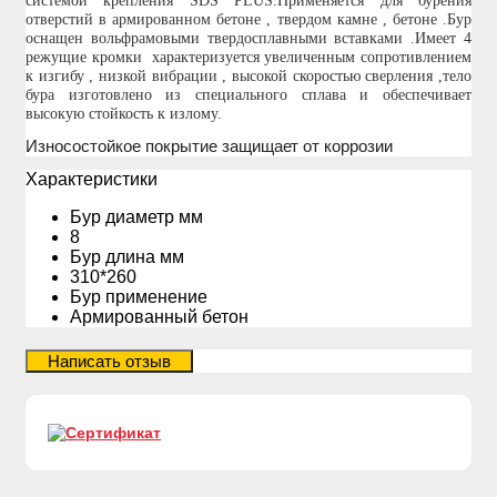
системой крепления
SDS
PLUS
.Применяется для бурения
отверстий в армированном бетоне , твердом камне , бетоне .Бур
оснащен вольфрамовыми твердосплавными вставками .Имеет 4
режущие кромки характеризуется увеличенным сопротивлением
к изгибу , низкой вибрации , высокой скоростью сверления ,тело
бура изготовлено из специального сплава и обеспечивает
высокую стойкость к излому.
Износостойкое покрытие защищает от коррозии
Xарактеристики
Бур диаметр мм
8
Бур длина мм
310*260
Бур применение
Армированный бетон