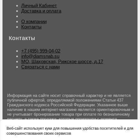
Личный Кабинет
Доставка и оплата
О компании
Контакты
Контакты
+7 (495) 999-04-02
info@diamsnab.su
МО, Шаховская, Рижское шоссе, д.17
Связаться с нами
Информация на сайте носит справочный характер и не является
публичной офертой, определяемой положениями Статьи 437
Гражданского кодекса Российской Федерации. Указанное выше
наличие в нашем интернет-магазине является ориентировочным и
не учитывает бронирование товара при оплате по безналичному
расчету, а также продажи, которые произошли с момента
последнего обновления данных. Вы можете оставить заявку на
резерв товара оформив заказ на сайте. Бронирование товара
Веб-сайт использует куки для повышения удобства посетителей и для
осуществляется после подтверждения заказа менеджером.
совершенствования своих сервисов